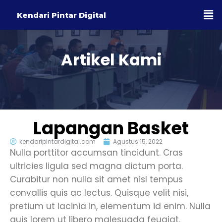
Kendari Pintar Digital
Artikel Kami
Lapangan Basket
kendaripintardigital.com
Agustus 15, 2022
Nulla porttitor accumsan tincidunt. Cras
ultricies ligula sed magna dictum porta.
Curabitur non nulla sit amet nisl tempus
convallis quis ac lectus. Quisque velit nisi,
pretium ut lacinia in, elementum id enim. Nulla
quis lorem ut libero malesuada feugiat.